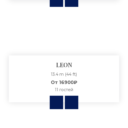
LEON
13.4 m (44 ft)
От
16900₽
11 гостей