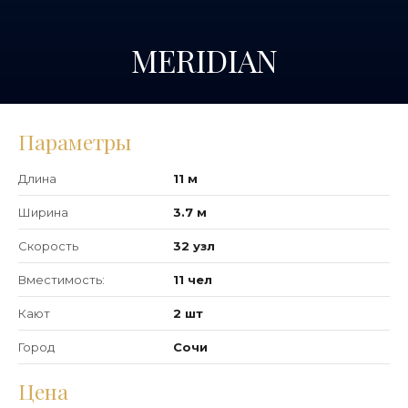
MERIDIAN
Параметры
Длина
11 м
Ширина
3.7 м
Скорость
32 узл
Вместимость:
11 чел
Кают
2 шт
Город
Сочи
Цена