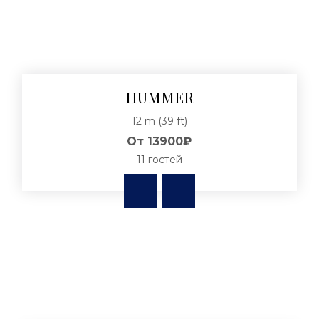
HUMMER
12 m (39 ft)
От
13900₽
11 гостей