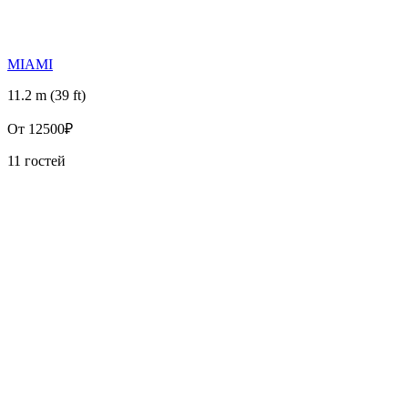
MIAMI
11.2 m (39 ft)
От
12500₽
11 гостей