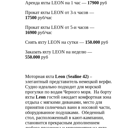
Аренда яхты LEON на 1 час —
17900
руб
Прокат яхты LEON от 3-х часов —
17500
руб/час
Прокат яхты LEON от 5-и часов —
16900
руб/час
Снять яхту LEON на сутки —
150.000
руб
Заказать яхту LEON на неделю —
550.000
руб
Моторная яхта
Leon
(
Sealine 42)
–
элегантный представитель немецкой верфи.
Судно идеально подходит для морской
прогулки по водам Черного моря. На борту
яхты
Leon
гостей ожидает комфортная зона
отдыха с мягкими диванами, место для
принятия солнечных ванн в носовой части,
оборудованное подушками. Обеденный
стол, расположенный в кают-кампании,
становится прекрасным дополнением
любого праздника и мероприятия на яхте.