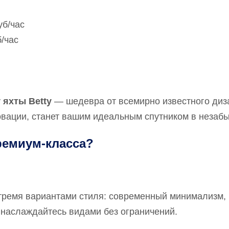
уб/час
/час
у
яхты Betty
— шедевра от всемирно известного диза
нновации, станет вашим идеальным спутником в неза
ремиум-класса?
тремя вариантами стиля: современный минимализм, 
 наслаждайтесь видами без ограничений.