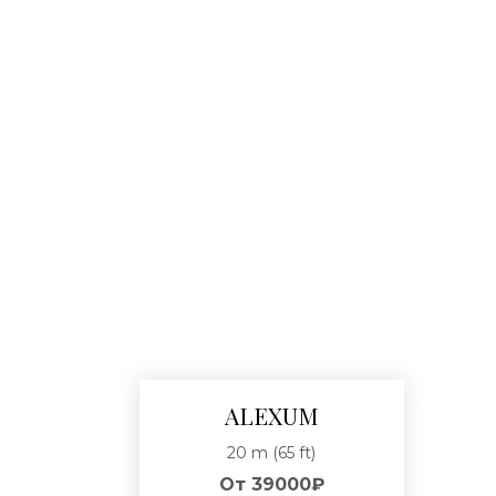
ALEXUM
20 m (65 ft)
От
39000₽