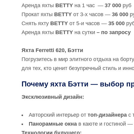
Аренда яхты
BETTY
на 1 час —
37 000
руб
Прокат яхты
BETTY
от 3-х часов —
36 000
р
Снять яхту
BETTY
от 5-и часов —
35 000
руб
Аренда яхты
BETTY
на сутки
– по запросу
Яхта Ferretti 620, Бэтти
Погрузитесь в мир элитного отдыха на борт
для тех, кто ценит безупречный стиль и и
Почему яхта Бэтти — выбор п
Эксклюзивный дизайн:
Авторский интерьер от
топ-дизайнера
с 
Панорамные окна
в каюте и гостиной —
Технологии будущего: