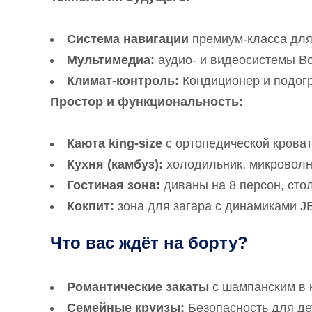
Система навигации
премиум-класса для
Мультимедиа:
аудио- и видеосистемы Bos
Климат-контроль:
Кондиционер и подог
Простор и функциональность:
Каюта king-size
с ортопедической кроват
Кухня (камбуз):
холодильник, микроволн
Гостиная зона:
диваны на 8 персон, сто
Кокпит:
зона для загара с динамиками J
Что вас ждёт на борту?
Романтические закаты
с шампанским в 
Семейные круизы:
Безопасность для дет