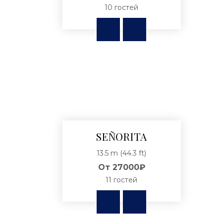
10 гостей
SEÑORITA
13.5 m (44.3 ft)
От
27000₽
11 гостей