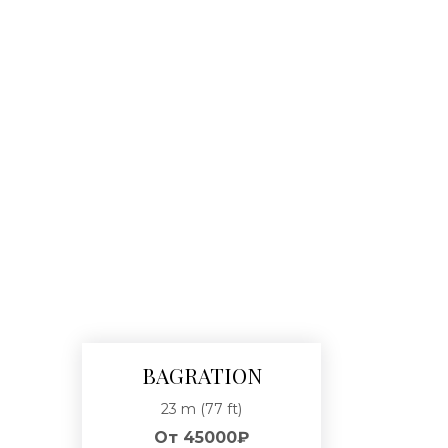
BAGRATION
23 m (77 ft)
От
45000₽