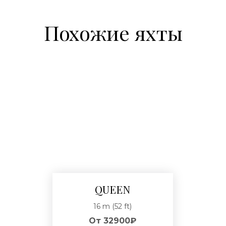
Похожие яхты
QUEEN
16 m (52 ft)
От
32900₽